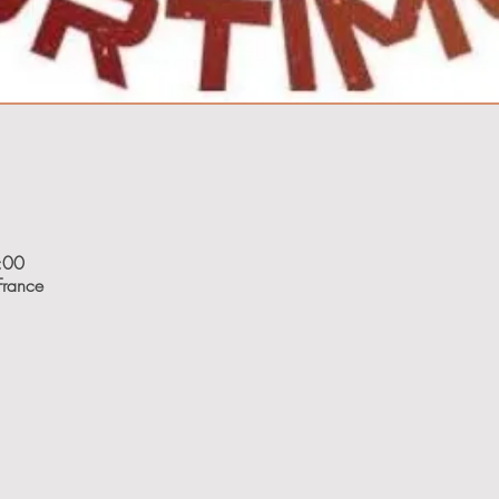
:00
France