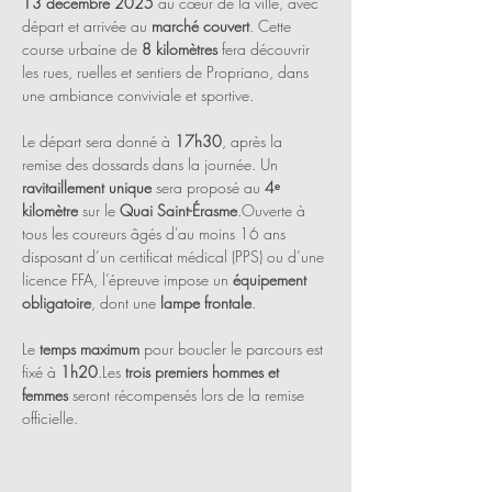
13 décembre 2025
 au cœur de la ville, avec 
départ et arrivée au 
marché couvert
. Cette 
course urbaine de 
8 kilomètres
 fera découvrir 
les rues, ruelles et sentiers de Propriano, dans 
une ambiance conviviale et sportive.
Le départ sera donné à 
17h30
, après la 
remise des dossards dans la journée. Un 
ravitaillement unique
 sera proposé au 
4ᵉ 
kilomètre
 sur le 
Quai Saint-Érasme
.Ouverte à 
tous les coureurs âgés d'au moins 16 ans 
disposant d’un certificat médical (PPS) ou d’une 
licence FFA, l’épreuve impose un 
équipement 
obligatoire
, dont une 
lampe frontale
.
Le 
temps maximum
 pour boucler le parcours est 
fixé à 
1h20
.Les 
trois premiers hommes et 
femmes
 seront récompensés lors de la remise 
officielle.