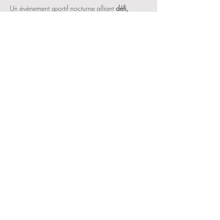
Un événement sportif nocturne alliant 
défi, 
découverte et convivialité
 au cœur de 
Propriano !
Partager cet événement
CGV RGPD
CONTACT
SUIVEZ-NOUS