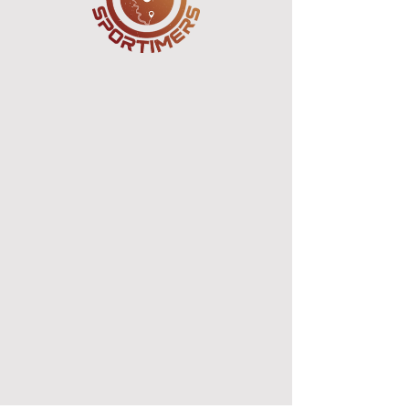
DUATHLON DU
PRUNELLU
dim. 29 mars
  |  
Porto-Vecchio
Les inscriptions sont closes
Voir d'autres événements
Heure et lieu
29 mars 2026, 07:00 – 11:00
Porto-Vecchio, 20137 Porto-Vecchio, France
Partager cet événement