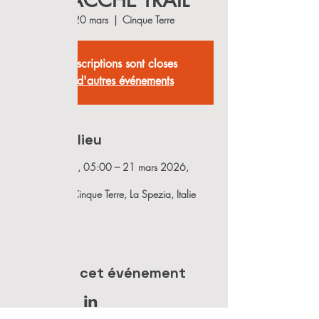
SCIACCHE TRAIL
ven. 20 mars
  |  
Cinque Terre
Les inscriptions sont closes
Voir d'autres événements
Heure et lieu
20 mars 2026, 05:00 – 21 mars 2026,
05:35
Cinque Terre, Cinque Terre, La Spezia, Italie
Partager cet événement