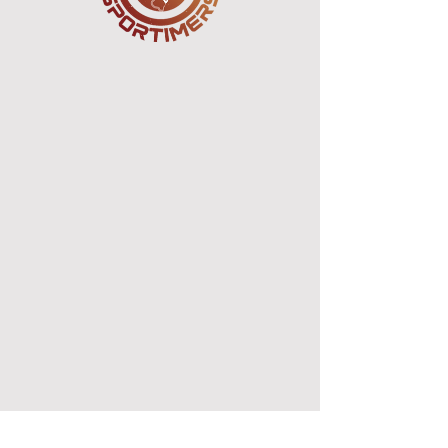
SERRE CHE TRAIL
sam. 12 sept.
  |  
Serre Chevalier
S'inscrire
Heure et lieu
12 sept. 2026, 07:00 – 13 sept. 2026,
19:00
Serre Chevalier, Serre Chevalier, 05240 La
Salle-les-Alpes, France
Partager cet événement