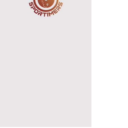
TRAIL SAINT
JACQUES BY UTMB
ven. 12 juin
  |  
Le Puy-en-Velay
Les inscriptions sont closes
Voir d'autres événements
Heure et lieu
12 juin 2026, 05:00 – 14 juin 2026, 19:00
Le Puy-en-Velay, 43000 Le Puy-en-Velay, France
Partager cet événement