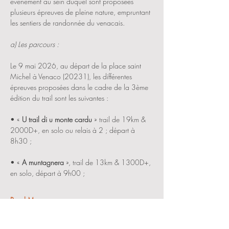
événement au sein duquel sont proposées 
plusieurs épreuves de pleine nature, empruntant 
les sentiers de randonnée du venacais.
a) Les parcours :
Le 9 mai 2026, au départ de la place saint 
Michel à Venaco (20231), les différentes 
épreuves proposées dans le cadre de la 3ème 
édition du trail sont les suivantes :
• « 
U trail di u monte cardu
 » trail de 19km & 
2000D+, en solo ou relais à 2 ; départ à 
8h30 ;
• « 
A muntagnera
 », trail de 13km & 1300D+, 
en solo, départ à 9h00 ;
Read More >