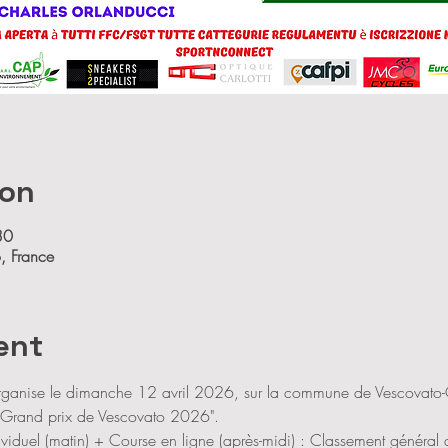
ion
30
, France
ent
 organise le dimanche 12 avril 2026, sur la commune de Vescovato
 "Grand prix de Vescovato 2026". 
duel (matin) + Course en ligne (après-midi) : Classement général 